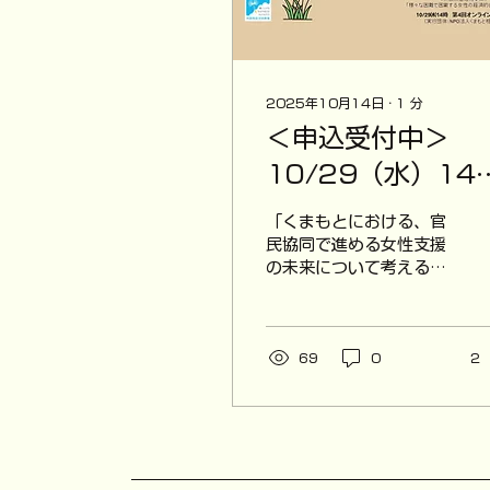
2025年10月14日
∙
1
分
＜申込受付中＞
10/29（水）14
～オンラインセミ
「くまもとにおける、官
ー開催
民協同で進める女性支援
の未来について考える～
困難を抱える女性たち
が、私らしく生きていく
ために～」 ◆開催概要
▷日時：2025年10月
69
0
2
29日（水）14時～16時
▷場所：オンライン配信
（ZOOMウェビナー）※
アーカイブ配信有 ▷参加
費：無料 ▷主催：公益財