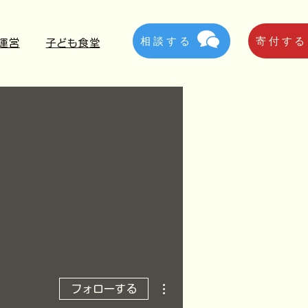
相談する
寄付する
運営
子ども食堂
その他
フォローする