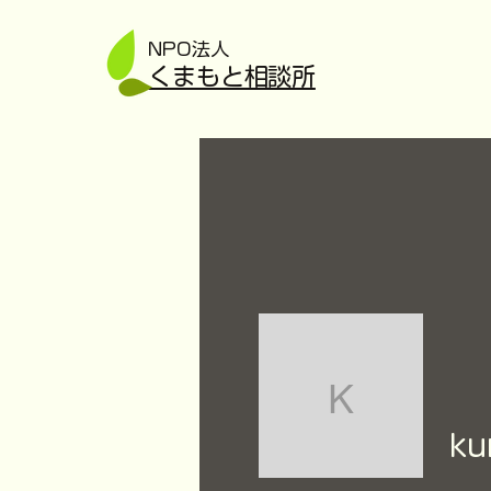
NPO法人
​くまもと相談所
kumamo
ku