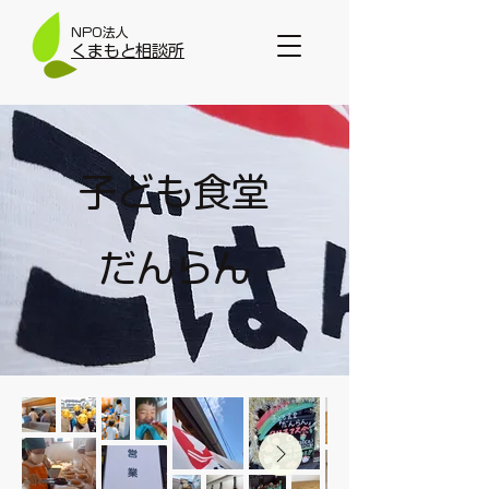
NPO法人
​くまもと相談所
子ども食堂
だんらん